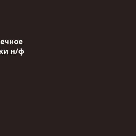
нечное
ки н/ф