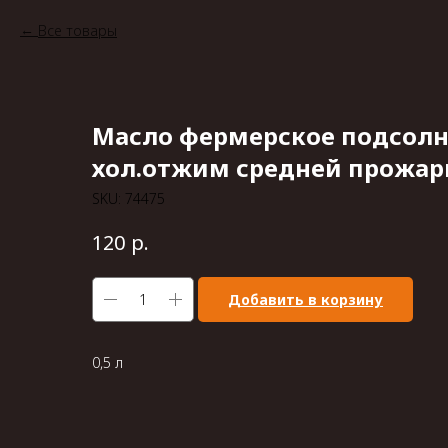
Все товары
Масло фермерское подсол
хол.отжим средней прожар
SKU:
74475
р.
120
Добавить в корзину
0,5 л