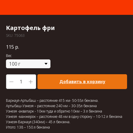
Картофель фри
SKU:
75063
115
р.
Вес
Добавить в корзину
Барнаул-Артыбаш – расстояние 415 км- 50-55л бензина.
Артыбаш-Узнезя – расстояние 240 км – 30-35л бензина
Узнезя -аквапарк - 10км туда и обратно 10км – 3 л бензина
Узнезя -манжерок – расстояние 48 км в одну сторону – 10-12 л бензина
Узнезя-Барнаул (340км) – 45 л бензина.
Итого: 138 – 150 л бензина