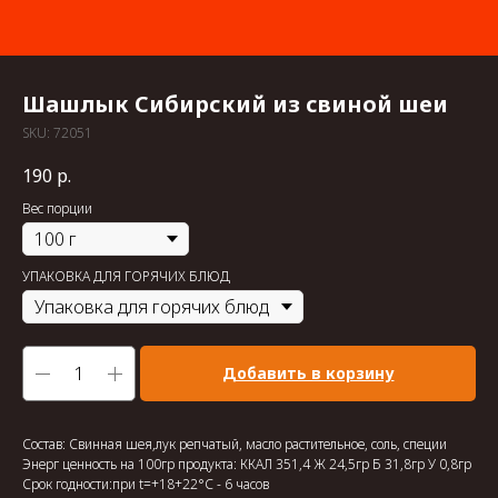
Шашлык Сибирский из свиной шеи
SKU:
72051
190
р.
Вес порции
УПАКОВКА ДЛЯ ГОРЯЧИХ БЛЮД
Добавить в корзину
Состав: Свинная шея,лук репчатый, масло растительное, соль, специи
Энерг ценность на 100гр продукта: ККАЛ 351,4 Ж 24,5гр Б 31,8гр У 0,8гр
Срок годности:при t=+18+22°С - 6 часов