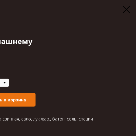
машнему
ь в корзину
свинная, сало, лук жар., батон, соль, специи