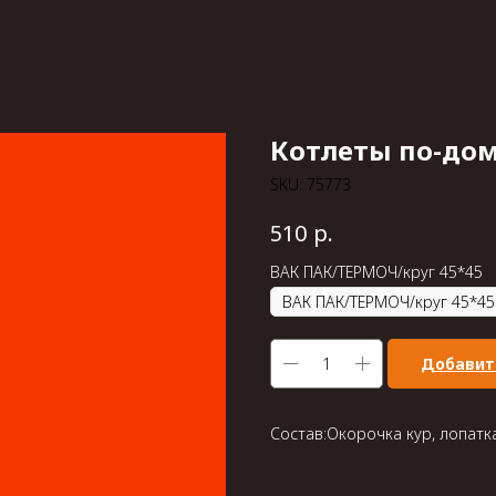
Котлеты по-до
SKU:
75773
р.
510
ВАК ПАК/ТЕРМОЧ/круг 45*45
Добавит
Состав:Окорочка кур, лопатка 