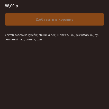
88,00
р.
Добавить в корзину
Состав: окорочка кур б/к, свинина п/ж, шпик свиной, рис отварной, лук
репчатый пасс, специи, соль