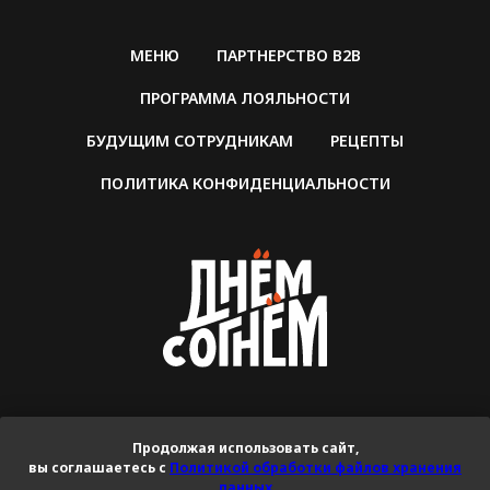
МЕНЮ
ПАРТНЕРСТВО B2B
ПРОГРАММА ЛОЯЛЬНОСТИ
БУДУЩИМ СОТРУДНИКАМ
РЕЦЕПТЫ
ПОЛИТИКА КОНФИДЕНЦИАЛЬНОСТИ
ООО «РАШЭН ТРАДИШН»
ОГРН 1202200024432
Продолжая использовать сайт,
Доставка:
вы соглашаетесь с
Политикой обработки файлов хранения
данных